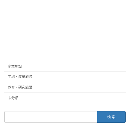
施工事例
スポーツ施設
住宅
公共・文化施設
医療・福祉施設
商業施設
工場・産業施設
教育・研究施設
未分類
検
索: